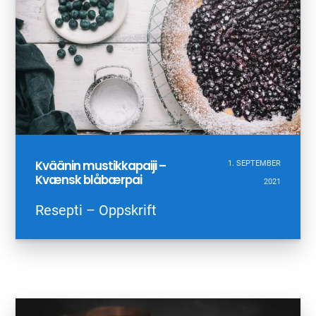
Kväänin mustikkapaiji –
1. SEPTEMBER
Kvænsk blåbærpai
2021
Resepti – Oppskrift