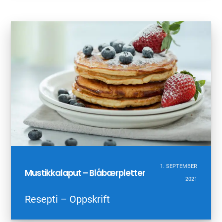
1. SEPTEMBER
Mustikkalaput – Blåbærpletter
2021
Resepti – Oppskrift