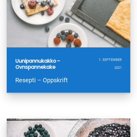
Uunipannukakko –
1. SEPTEMBER
Ovnspannekake
2021
Resepti – Oppskrift