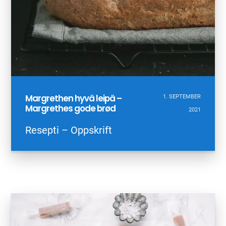
Margrethen hyvä leipä –
1. SEPTEMBER
Margrethes gode brød
2021
Resepti – Oppskrift