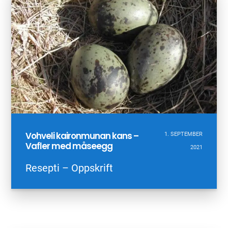
Vohveli kaironmunan kans –
1. SEPTEMBER
Vafler med måseegg
2021
Resepti – Oppskrift