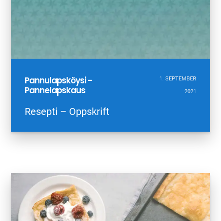
Pannulapsköysi –
1. SEPTEMBER
Pannelapskaus
2021
Resepti – Oppskrift