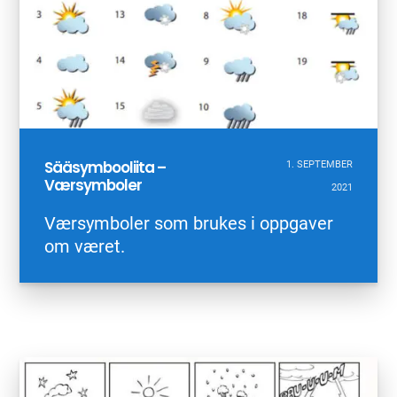
Sääsymbooliita –
1. SEPTEMBER
Værsymboler
2021
Værsymboler som brukes i oppgaver
om været.