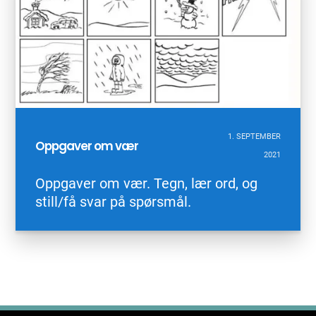
1. SEPTEMBER
Oppgaver om vær
2021
Oppgaver om vær. Tegn, lær ord, og
still/få svar på spørsmål.