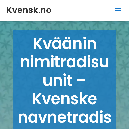
Kvensk.no
Kväänin
nimitradisu
unit –
Kvenske
navnetradis