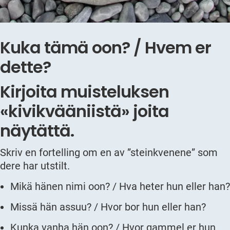
Kuka tämä oon? / Hvem er
dette?
Kirjoita muisteluksen
«kivikvääniistä» joita
näytättä.
Skriv en fortelling om en av ”steinkvenene” som
dere har utstilt.
Mikä hänen nimi oon? / Hva heter hun eller han?
Missä hän assuu? / Hvor bor hun eller han?
Kunka vanha hän oon? / Hvor gammel er hun